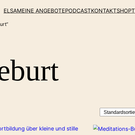
ELSA
MEINE ANGEBOTE
PODCAST
KONTAKT
SHOP
T
urt“
eburt
T