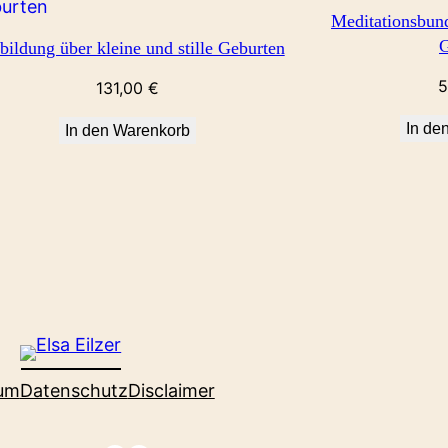
Meditationsbund
T
G
bildung über kleine und stille Geburten
5
131,00
€
In de
In den Warenkorb
um
Datenschutz
Disclaimer