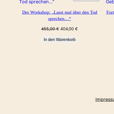
IM
ANGEBO
Der Workshop: „Lasst mal über den Tod
Fort
sprechen…“
Ursprünglicher
Aktueller
455,00
€
404,00
€
Preis
Preis
In den Warenkorb
war:
ist:
455,00 €
404,00 €.
Impress