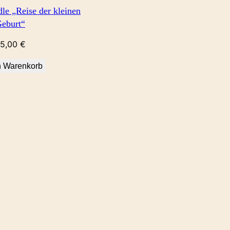
le „Reise der kleinen
eburt“
5,00
€
n Warenkorb