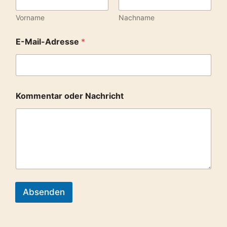
Vorname
Nachname
E-Mail-Adresse
*
o
Kommentar oder Nachricht
d
e
r
E
-
M
a
i
l
-
Absenden
A
d
r
e